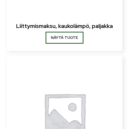
Liittymismaksu, kaukolämpö, paljakka
NÄYTÄ TUOTE