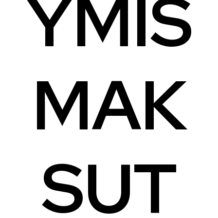
YMIS
MATKAMUISTOT
VUOKRATTAVAT TILAT JA LAITTEET
AUTOPAIKAT
MAK
TOIMISTO- JA VIRANOMAISPALVELUT
LIITTYMISMAKSUT
TONTIT
SUT
POISTETTAVA MATERIAALI
MUUT