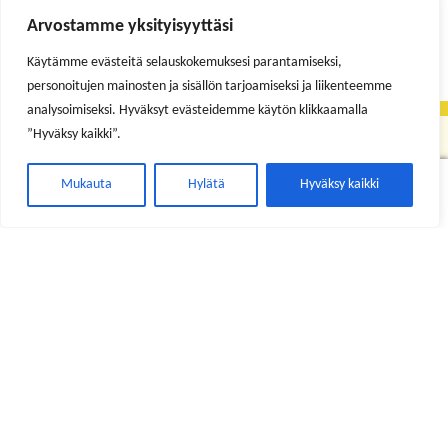
Arvostamme yksityisyyttäsi
Näytetään kaikki 6 tulosta
Käytämme evästeitä selauskokemuksesi parantamiseksi,
personoitujen mainosten ja sisällön tarjoamiseksi ja liikenteemme
analysoimiseksi. Hyväksyt evästeidemme käytön klikkaamalla
”Hyväksy kaikki”.
0
Mukauta
Hylätä
Hyväksy kaikki
Etsi:
Haku
Maaherrankatu 7
89200 Puolanka
Puh. +358 (0)8 6155 441
kunta(at)puolanka.fi
etunimi.sukunimi@puolanka.fi