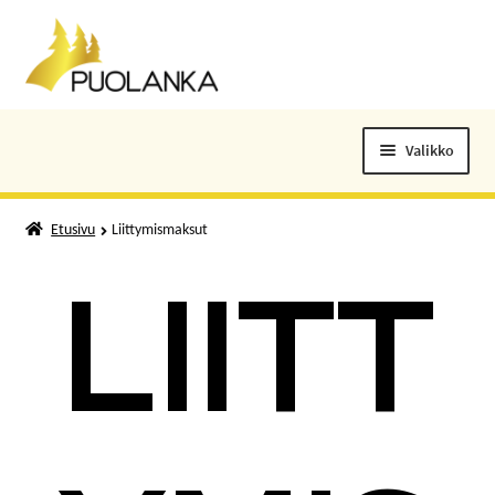
Siirry
Siirry
navigointiin
sisältöön
Valikko
ELOKUVALIPUT
Etusivu
Liittymismaksut
TAPAHTUMAT
LIITT
KUNTOSALI
KANSALAISOPISTO
KIRJASTO