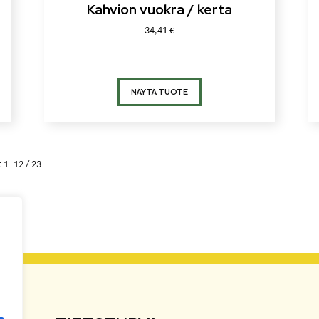
Kahvion vuokra / kerta
34,41
€
NÄYTÄ TUOTE
 1–12 / 23