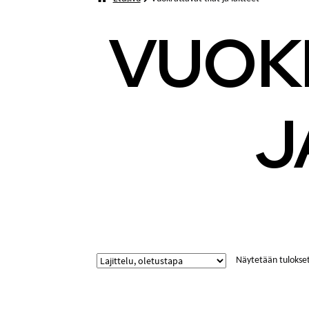
VUOKR
J
Näytetään tulokset