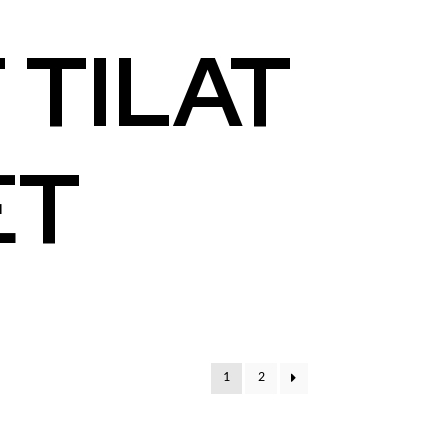
 TILAT
ET
1
2