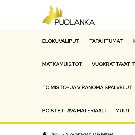
Siirry
Siirry
navigointiin
sisältöön
ELOKUVALIPUT
TAPAHTUMAT
MATKAMUISTOT
VUOKRATTAVAT T
TOIMISTO- JA VIRANOMAISPALVELUT
POISTETTAVA MATERIAALI
MUUT
Etusivu
Vuokrattavat tilat ja laitteet