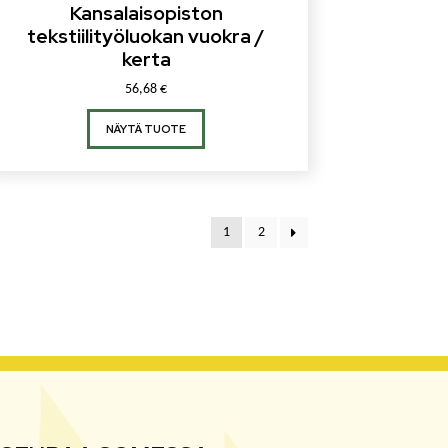
Kansalaisopiston
tekstiilityöluokan vuokra /
kerta
56,68
€
NÄYTÄ TUOTE
1
2