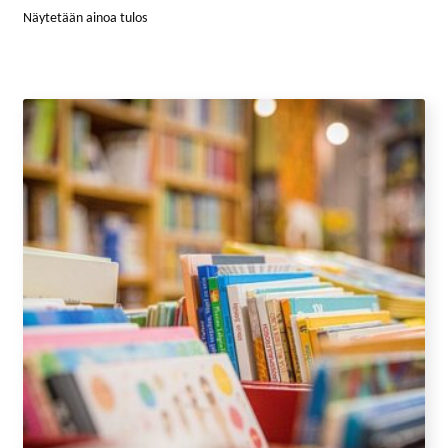
MATKAMUISTOT
Näytetään ainoa tulos
VUOKRATTAVAT TILAT JA LAITTEET
AUTOPAIKAT
TOIMISTO- JA VIRANOMAISPALVELUT
LIITTYMISMAKSUT
TONTIT
POISTETTAVA MATERIAALI
MUUT