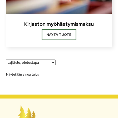
Kirjaston myöhästymismaksu
NÄYTÄ TUOTE
Näytetään ainoa tulos