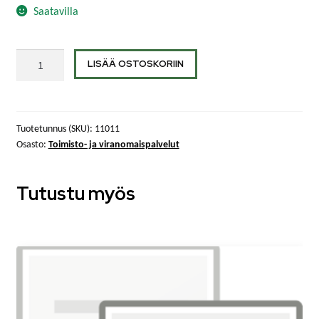
Saatavilla
Asiakirjat
LISÄÄ OSTOSKORIIN
tuhottaviksi
/
mappi
määrä
Tuotetunnus (SKU):
11011
Osasto:
Toimisto- ja viranomaispalvelut
Tutustu myös