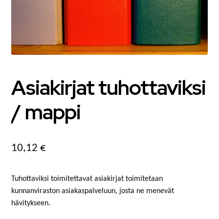
MATKAMUISTOT
VUOKRATTAVAT TILAT JA LAITTEET
AUTOPAIKAT
TOIMISTO- JA VIRANOMAISPALVELUT
Asiakirjat tuhottaviksi
/ mappi
LIITTYMISMAKSUT
TONTIT
10,12
€
POISTETTAVA MATERIAALI
Tuhottaviksi toimitettavat asiakirjat toimitetaan
MUUT
kunnanviraston asiakaspalveluun, josta ne menevät
hävitykseen.