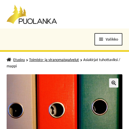
Siirry
Siirry
navigointiin
sisältöön
Valikko
ELOKUVALIPUT
Etusivu
Toimisto- ja viranomaispalvelut
Asiakirjat tuhottaviksi /
mappi
TAPAHTUMAT
KUNTOSALI
🔍
KANSALAISOPISTO
KIRJASTO