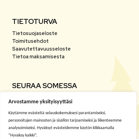
TIETOTURVA
Tietosuojaseloste
Toimitusehdot
Saavutettavuusseloste
Tietoa maksamisesta
SEURAA SOMESSA
Arvostamme yksityisyyttäsi
Facebook
Käytämme evästeitä selauskokemuksesi parantamiseksi,
Instagram
personoitujen mainosten ja sisällön tarjoamiseksi ja liikenteemme
analysoimiseksi. Hyväksyt evästeidemme käytön klikkaamalla
”Hyväksy kaikki”.
Youtube