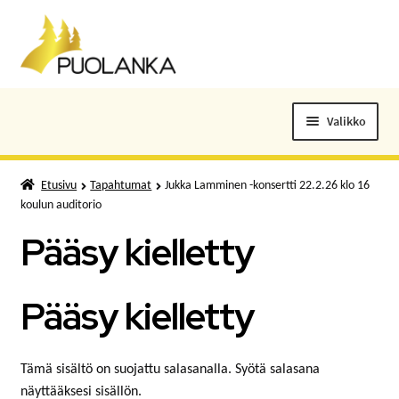
Siirry
Siirry
navigointiin
sisältöön
Valikko
ELOKUVALIPUT
Etusivu
Tapahtumat
Jukka Lamminen -konsertti 22.2.26 klo 16
koulun auditorio
TAPAHTUMAT
Pääsy kielletty
KUNTOSALI
Pääsy kielletty
KANSALAISOPISTO
KIRJASTO
Tämä sisältö on suojattu salasanalla. Syötä salasana
näyttääksesi sisällön.