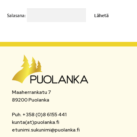
MATKAMUISTOT
Salasana:
VUOKRATTAVAT TILAT JA LAITTEET
AUTOPAIKAT
TOIMISTO- JA VIRANOMAISPALVELUT
LIITTYMISMAKSUT
TONTIT
Maaherrankatu 7
POISTETTAVA MATERIAALI
89200 Puolanka
MUUT
Puh. +358 (0)8 6155 441
kunta(at)puolanka.fi
etunimi.sukunimi@puolanka.fi