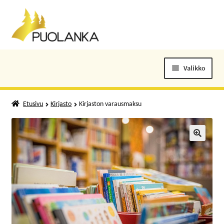
Siirry
Siirry
navigointiin
sisältöön
Valikko
ELOKUVALIPUT
Etusivu
Kirjasto
Kirjaston varausmaksu
TAPAHTUMAT
KUNTOSALI
🔍
KANSALAISOPISTO
KIRJASTO