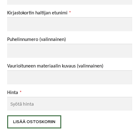
Kirjastokortin haltijan etunimi
*
Puhelinnumero
(valinnainen)
Vaurioituneen materiaalin kuvaus
(valinnainen)
Hinta
*
Kirjaston
LISÄÄ OSTOSKORIIN
varausmaksu
määrä