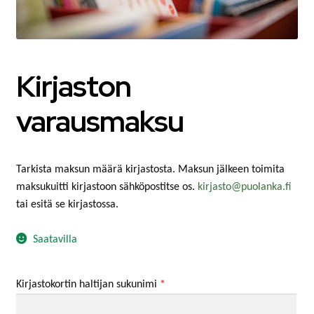
MATKAMUISTOT
VUOKRATTAVAT TILAT JA LAITTEET
Kirjaston
AUTOPAIKAT
varausmaksu
TOIMISTO- JA VIRANOMAISPALVELUT
LIITTYMISMAKSUT
Tarkista maksun määrä kirjastosta. Maksun jälkeen toimita
TONTIT
maksukuitti kirjastoon sähköpostitse os.
kirjasto@puolanka.fi
tai esitä se kirjastossa.
POISTETTAVA MATERIAALI
Saatavilla
MUUT
Kirjastokortin haltijan sukunimi
*