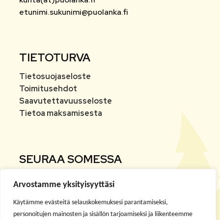
etunimi.sukunimi@puolanka.fi
TIETOTURVA
Tietosuojaseloste
Toimitusehdot
Saavutettavuusseloste
Tietoa maksamisesta
SEURAA SOMESSA
Arvostamme yksityisyyttäsi
Facebook
Käytämme evästeitä selauskokemuksesi parantamiseksi,
Instagram
personoitujen mainosten ja sisällön tarjoamiseksi ja liikenteemme