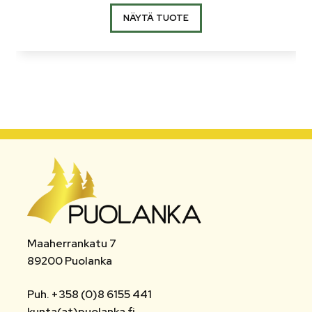
NÄYTÄ TUOTE
Maaherrankatu 7
89200 Puolanka
Puh. +358 (0)8 6155 441
kunta(at)puolanka.fi