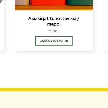
Asiakirjat tuhottaviksi /
mappi
10,12
€
LISÄÄ OSTOSKORIIN