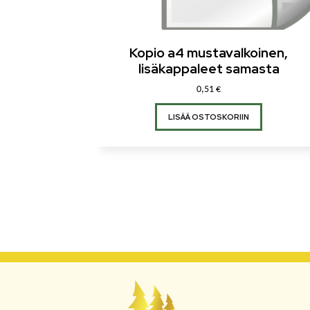
Kopio a4 mustavalkoinen,
lisäkappaleet samasta
0,51
€
LISÄÄ OSTOSKORIIN