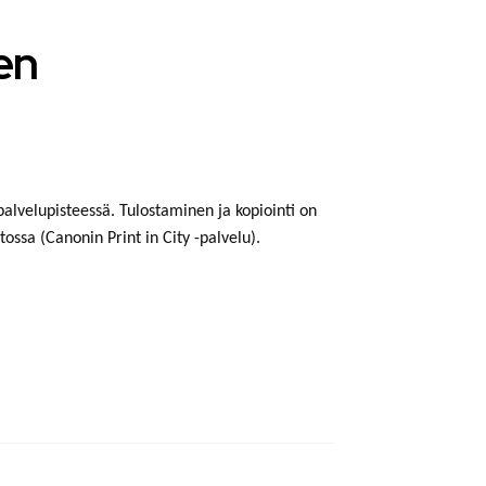
nen
lvelupisteessä. Tulostaminen ja kopiointi on
ossa (Canonin Print in City -palvelu).