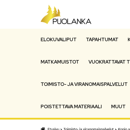
Siirry
Siirry
navigointiin
sisältöön
ELOKUVALIPUT
TAPAHTUMAT
MATKAMUISTOT
VUOKRATTAVAT T
TOIMISTO- JA VIRANOMAISPALVELUT
POISTETTAVA MATERIAALI
MUUT
Etusivu
Toimisto- ja viranomaispalvelut
Kopio a