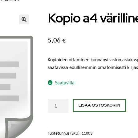
Kopio a4 värilli
🔍
5,06
€
Kopioiden ottaminen kunnanviraston asiakaspa
saatavissa edullisemmin omatoimisesti kirjast
Saatavilla
Kopio
LISÄÄ OSTOSKORIIN
a4
värillinen
määrä
Tuotetunnus (SKU):
11003