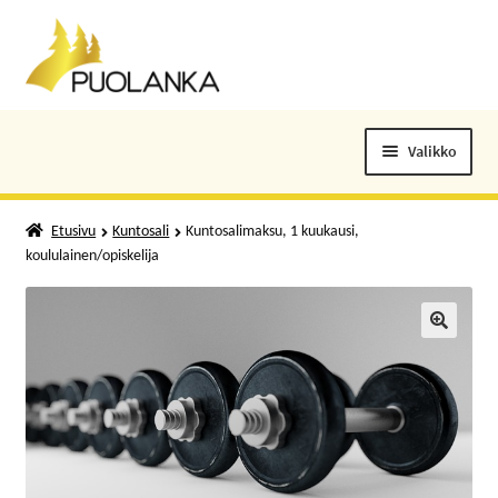
Siirry
Siirry
navigointiin
sisältöön
Valikko
ELOKUVALIPUT
Etusivu
Kuntosali
Kuntosalimaksu, 1 kuukausi,
koululainen/opiskelija
TAPAHTUMAT
KUNTOSALI
🔍
KANSALAISOPISTO
KIRJASTO