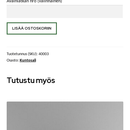
Avainlätkän nro
(valinnainen)
Kuntosalimaksu,
LISÄÄ OSTOSKORIIN
1
kuukausi,
koululainen/opiskelija
Tuotetunnus (SKU):
40003
määrä
Osasto:
Kuntosali
Tutustu myös