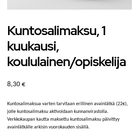
MATKAMUISTOT
VUOKRATTAVAT TILAT JA LAITTEET
Kuntosalimaksu, 1
AUTOPAIKAT
kuukausi,
TOIMISTO- JA VIRANOMAISPALVELUT
koululainen/opiskelija
LIITTYMISMAKSUT
TONTIT
8,30
€
POISTETTAVA MATERIAALI
Kuntosalimaksua varten tarvitaan erillinen avainlätkä (22€),
jolle kuntosalimaksu aktivoidaan kunnanvirastolla.
MUUT
Verkkokaupan kautta maksettu kuntosalimaksu päivittyy
avainlätkälle arkisin vuorokauden sisällä.