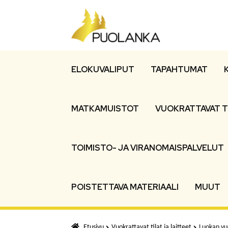
Siirry
Siirry
navigointiin
sisältöön
ELOKUVALIPUT
TAPAHTUMAT
MATKAMUISTOT
VUOKRATTAVAT T
TOIMISTO- JA VIRANOMAISPALVELUT
POISTETTAVA MATERIAALI
MUUT
Etusivu
Vuokrattavat tilat ja laitteet
Luokan vuo