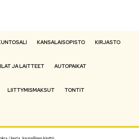
KUNTOSALI
KANSALAISOPISTO
KIRJASTO
ILAT JA LAITTEET
AUTOPAIKAT
LIITTYMISMAKSUT
TONTIT
kra / kerta, kaupallinen käyttö