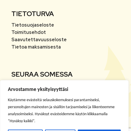
TIETOTURVA
Tietosuojaseloste
Toimitusehdot
Saavutettavuusseloste
Tietoa maksamisesta
SEURAA SOMESSA
Arvostamme yksityisyyttäsi
Facebook
Käytämme evästeitä selauskokemuksesi parantamiseksi,
Instagram
personoitujen mainosten ja sisällön tarjoamiseksi ja liikenteemme
analysoimiseksi. Hyväksyt evästeidemme käytön klikkaamalla
”Hyväksy kaikki”.
Youtube