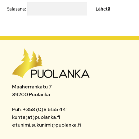
MATKAMUISTOT
Salasana:
VUOKRATTAVAT TILAT JA LAITTEET
AUTOPAIKAT
TOIMISTO- JA VIRANOMAISPALVELUT
LIITTYMISMAKSUT
TONTIT
Maaherrankatu 7
89200 Puolanka
POISTETTAVA MATERIAALI
Puh. +358 (0)8 6155 441
MUUT
kunta(at)puolanka.fi
etunimi.sukunimi@puolanka.fi