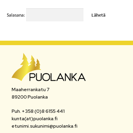
MATKAMUISTOT
Salasana:
VUOKRATTAVAT TILAT JA LAITTEET
AUTOPAIKAT
TOIMISTO- JA VIRANOMAISPALVELUT
LIITTYMISMAKSUT
TONTIT
Maaherrankatu 7
POISTETTAVA MATERIAALI
89200 Puolanka
MUUT
Puh. +358 (0)8 6155 441
kunta(at)puolanka.fi
etunimi.sukunimi@puolanka.fi