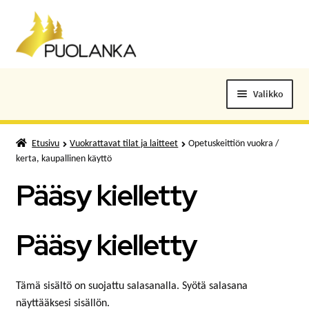
Siirry
Siirry
navigointiin
sisältöön
Valikko
ELOKUVALIPUT
Etusivu
Vuokrattavat tilat ja laitteet
Opetuskeittiön vuokra /
kerta, kaupallinen käyttö
TAPAHTUMAT
Pääsy kielletty
KUNTOSALI
Pääsy kielletty
KANSALAISOPISTO
KIRJASTO
Tämä sisältö on suojattu salasanalla. Syötä salasana
näyttääksesi sisällön.