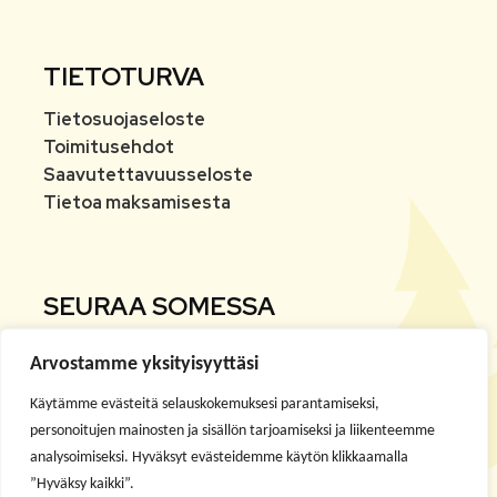
TIETOTURVA
Tietosuojaseloste
Toimitusehdot
Saavutettavuusseloste
Tietoa maksamisesta
SEURAA SOMESSA
Arvostamme yksityisyyttäsi
Facebook
Käytämme evästeitä selauskokemuksesi parantamiseksi,
Instagram
personoitujen mainosten ja sisällön tarjoamiseksi ja liikenteemme
analysoimiseksi. Hyväksyt evästeidemme käytön klikkaamalla
”Hyväksy kaikki”.
Youtube