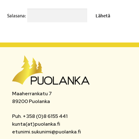
MATKAMUISTOT
Salasana:
VUOKRATTAVAT TILAT JA LAITTEET
AUTOPAIKAT
TOIMISTO- JA VIRANOMAISPALVELUT
LIITTYMISMAKSUT
TONTIT
Maaherrankatu 7
POISTETTAVA MATERIAALI
89200 Puolanka
MUUT
Puh. +358 (0)8 6155 441
kunta(at)puolanka.fi
etunimi.sukunimi@puolanka.fi