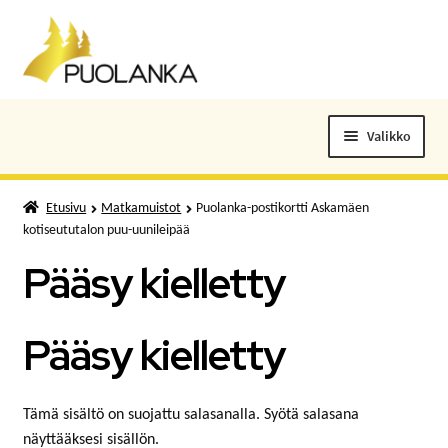
Siirry
Siirry
navigointiin
sisältöön
Valikko
ELOKUVALIPUT
Etusivu
Matkamuistot
Puolanka-postikortti Askamäen
kotiseututalon puu-uunileipää
TAPAHTUMAT
Pääsy kielletty
KUNTOSALI
Pääsy kielletty
KANSALAISOPISTO
KIRJASTO
Tämä sisältö on suojattu salasanalla. Syötä salasana
näyttääksesi sisällön.