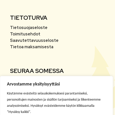
TIETOTURVA
Tietosuojaseloste
Toimitusehdot
Saavutettavuusseloste
Tietoa maksamisesta
SEURAA SOMESSA
Arvostamme yksityisyyttäsi
Facebook
Käytämme evästeitä selauskokemuksesi parantamiseksi,
Instagram
personoitujen mainosten ja sisällön tarjoamiseksi ja liikenteemme
analysoimiseksi. Hyväksyt evästeidemme käytön klikkaamalla
”Hyväksy kaikki”.
Youtube