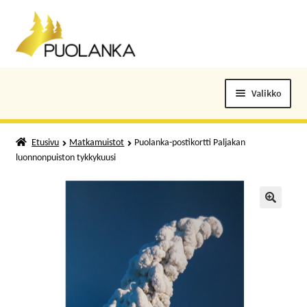
Siirry
Siirry
navigointiin
sisältöön
Valikko
ELOKUVALIPUT
Etusivu
Matkamuistot
Puolanka-postikortti Paljakan
luonnonpuiston tykkykuusi
TAPAHTUMAT
KUNTOSALI
🔍
KANSALAISOPISTO
KIRJASTO