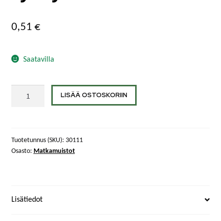
0,51
€
Saatavilla
Puolanka-
LISÄÄ OSTOSKORIIN
postikortti
Paljakan
luonnonpuiston
tykkykuusi
Tuotetunnus (SKU):
30111
Osasto:
Matkamuistot
määrä
Lisätiedot