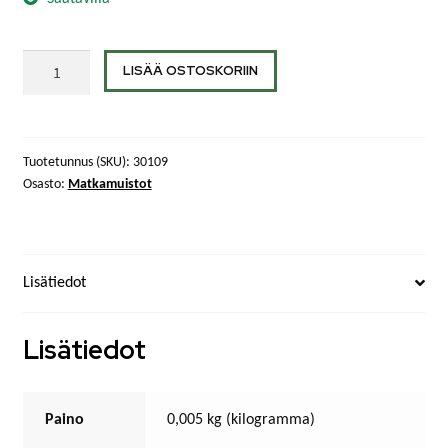
Puolanka-
LISÄÄ OSTOSKORIIN
postikortti
Tervanpolttaja
määrä
Tuotetunnus (SKU):
30109
Osasto:
Matkamuistot
Lisätiedot
Lisätiedot
Paino
0,005 kg (kilogramma)