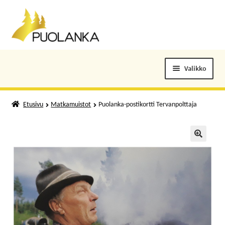
Siirry
Siirry
navigointiin
sisältöön
Valikko
ELOKUVALIPUT
Etusivu
Matkamuistot
Puolanka-postikortti Tervanpolttaja
TAPAHTUMAT
KUNTOSALI
🔍
KANSALAISOPISTO
KIRJASTO