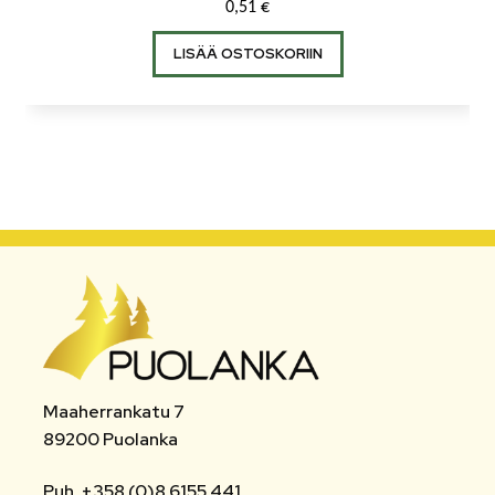
0,51
€
LISÄÄ OSTOSKORIIN
Maaherrankatu 7
89200 Puolanka
Puh. +358 (0)8 6155 441