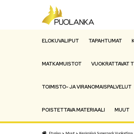
Siirry
Siirry
navigointiin
sisältöön
ELOKUVALIPUT
TAPAHTUMAT
MATKAMUISTOT
VUOKRATTAVAT T
TOIMISTO- JA VIRANOMAISPALVELUT
POISTETTAVA MATERIAALI
MUUT
Etusivu
Muut
Kesäpäivä Superpark Vuokatissa