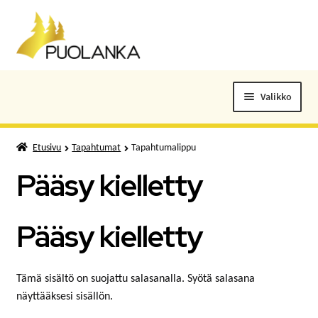
Siirry
Siirry
navigointiin
sisältöön
Valikko
ELOKUVALIPUT
Etusivu
Tapahtumat
Tapahtumalippu
TAPAHTUMAT
Pääsy kielletty
KUNTOSALI
Pääsy kielletty
KANSALAISOPISTO
Tämä sisältö on suojattu salasanalla. Syötä salasana
KIRJASTO
näyttääksesi sisällön.