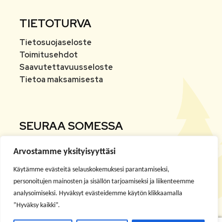
TIETOTURVA
Tietosuojaseloste
Toimitusehdot
Saavutettavuusseloste
Tietoa maksamisesta
SEURAA SOMESSA
Arvostamme yksityisyyttäsi
Facebook
Käytämme evästeitä selauskokemuksesi parantamiseksi,
Instagram
personoitujen mainosten ja sisällön tarjoamiseksi ja liikenteemme
analysoimiseksi. Hyväksyt evästeidemme käytön klikkaamalla
”Hyväksy kaikki”.
Youtube