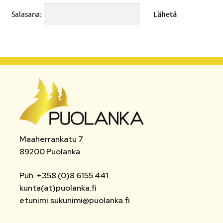
MATKAMUISTOT
Salasana:
VUOKRATTAVAT TILAT JA LAITTEET
AUTOPAIKAT
TOIMISTO- JA VIRANOMAISPALVELUT
LIITTYMISMAKSUT
TONTIT
Maaherrankatu 7
89200 Puolanka
POISTETTAVA MATERIAALI
Puh. +358 (0)8 6155 441
MUUT
kunta(at)puolanka.fi
etunimi.sukunimi@puolanka.fi