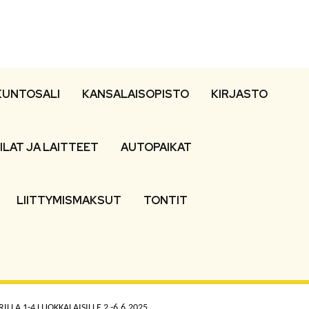
KUNTOSALI
KANSALAISOPISTO
KIRJASTO
ILAT JA LAITTEET
AUTOPAIKAT
LIITTYMISMAKSUT
TONTIT
LLA 1-4 LUOKKALAISILLE 2.-6.6.2025