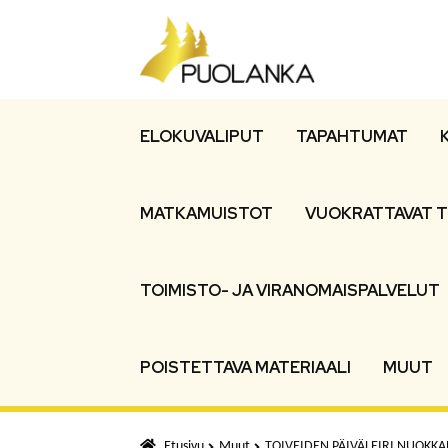
Siirry
Siirry
navigointiin
sisältöön
ELOKUVALIPUT
TAPAHTUMAT
MATKAMUISTOT
VUOKRATTAVAT T
TOIMISTO- JA VIRANOMAISPALVELUT
POISTETTAVA MATERIAALI
MUUT
Etusivu
Muut
TOIVEIDEN PÄIVÄLEIRI NUOKKARI