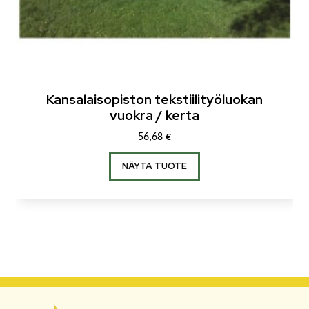
Kansalaisopiston tekstiilityöluokan
vuokra / kerta
56,68
€
NÄYTÄ TUOTE