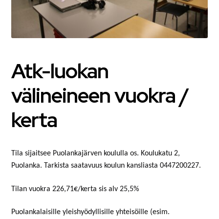
MATKAMUISTOT
VUOKRATTAVAT TILAT JA LAITTEET
AUTOPAIKAT
Atk-luokan
TOIMISTO- JA VIRANOMAISPALVELUT
välineineen vuokra /
LIITTYMISMAKSUT
kerta
TONTIT
Tila sijaitsee Puolankajärven koululla os. Koulukatu 2,
POISTETTAVA MATERIAALI
Puolanka. Tarkista saatavuus koulun kansliasta 0447200227.
MUUT
Tilan vuokra 226,71€/kerta sis alv 25,5%
Puolankalaisille yleishyödyllisille yhteisöille (esim.