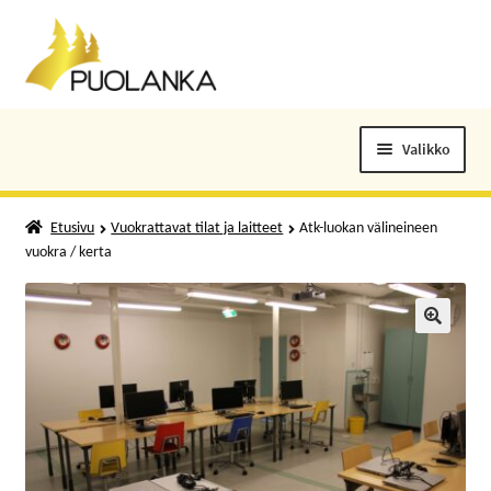
Siirry
Siirry
navigointiin
sisältöön
Valikko
ELOKUVALIPUT
Etusivu
Vuokrattavat tilat ja laitteet
Atk-luokan välineineen
vuokra / kerta
TAPAHTUMAT
KUNTOSALI
🔍
KANSALAISOPISTO
KIRJASTO