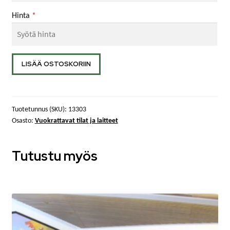
Hinta
*
Atk-
LISÄÄ OSTOSKORIIN
luokan
välineineen
vuokra
Tuotetunnus (SKU):
13303
/
Osasto:
Vuokrattavat tilat ja laitteet
kerta
määrä
Tutustu myös