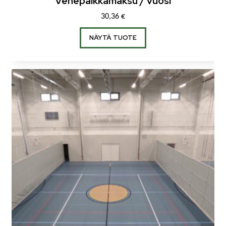
Venepaikkamaksu / vuosi
30,36
€
NÄYTÄ TUOTE