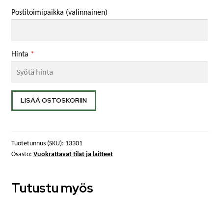
Postitoimipaikka
(valinnainen)
Hinta
*
Luokan
LISÄÄ OSTOSKORIIN
vuokra
/
kerta
Tuotetunnus (SKU):
13301
määrä
Osasto:
Vuokrattavat tilat ja laitteet
Tutustu myös