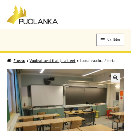
Siirry
Siirry
navigointiin
sisältöön
Valikko
ELOKUVALIPUT
Etusivu
Vuokrattavat tilat ja laitteet
Luokan vuokra / kerta
TAPAHTUMAT
KUNTOSALI
🔍
KANSALAISOPISTO
KIRJASTO