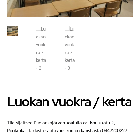
MATKAMUISTOT
VUOKRATTAVAT TILAT JA LAITTEET
AUTOPAIKAT
TOIMISTO- JA VIRANOMAISPALVELUT
LIITTYMISMAKSUT
TONTIT
Luokan vuokra / kerta
POISTETTAVA MATERIAALI
MUUT
Tila sijaitsee Puolankajärven koululla os. Koulukatu 2,
Puolanka. Tarkista saatavuus koulun kansliasta 0447200227.